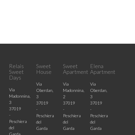
Relais
Sweet
Sweet
Elena
Sweet
House
Apartment
Apartment
Days
Via
Via
Via
Via
Oberdan,
Madonnina,
Oberdan,
Madonnina,
3
2
3
3
37019
37019
37019
37019
-
-
-
-
Peschiera
Peschiera
Peschiera
Peschiera
del
del
del
del
Garda
Garda
Garda
Garda